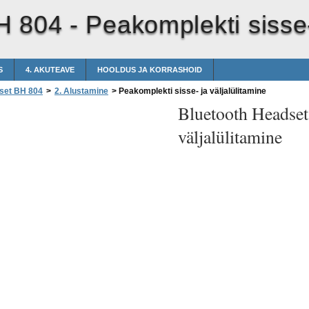
H 804 -
Peakomplekti sisse-
S
4. AKUTEAVE
HOOLDUS JA KORRASHOID
set BH 804
>
2. Alustamine
>
Peakomplekti sisse- ja väljalülitamine
Bluetooth Headse
väljalülitamine