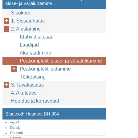
sisse- ja väljalülitamine
Sisukord
1. Sissejuhatus
2. Alustamine
Klahvid ja osad
Laadijad
Aku laadimine
Peakomplekti sisse- ja väljalülitamine
Peakomplekti sidumine
Tõrkeotsing
3. Tavakasutus
4. Akuteave
Hooldus ja korrashoid
Bluetooth Headset BH 804
العربية
Dansk
Deutsch