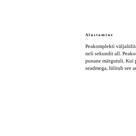
A l u s t a m i n e
Peakomplekti väljalüli
neli sekundit all. Peak
punane märgutuli. Kui 
seadmega, lülitub see a