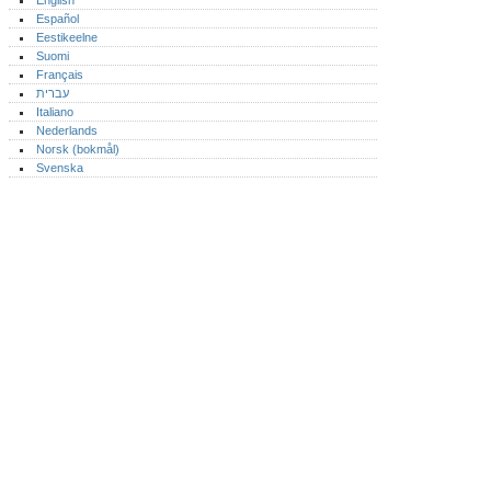
English
Español
Eestikeelne
Suomi
Français
עברית
Italiano
Nederlands
Norsk (bokmål)‎
Svenska