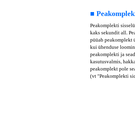
■
Peakomplekti
Peakomplekti sisselü
kaks sekundit all. Pe
püüab peakomplekt ü
kui ühenduse loomin
peakomplekti ja sea
kasutusvalmis, hakka
peakomplekt pole se
(vt "Peakomplekti si