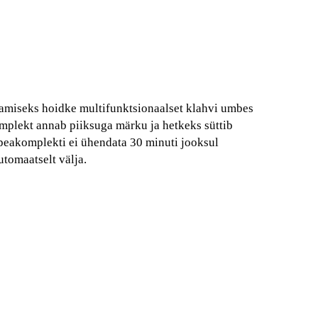
tamiseks hoidke multifunktsionaalset klahvi umbes
omplekt annab piiksuga märku ja hetkeks süttib
peakomplekti ei ühendata 30 minuti jooksul
utomaatselt välja.