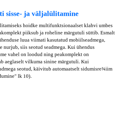
 sisse- ja väljalülitamine
litamiseks hoidke multifunktsionaalset klahvi umbes
akomplekt piiksub ja roheline märgutuli süttib. Esmalt
henduse luua viimati kasutatud mobiilseadmega,
e nurjub, siis seotud seadmega. Kui ühendus
dme vahel on loodud ning peakomplekt on
b aeglaselt vilkuma sinine märgutuli. Kui
admega seotud, käivitub automaatselt sidumisre¾iim
dumine" lk 10).