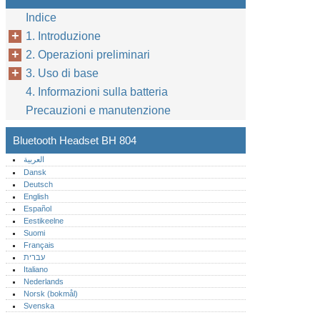
Indice
1. Introduzione
2. Operazioni preliminari
3. Uso di base
4. Informazioni sulla batteria
Precauzioni e manutenzione
Bluetooth Headset BH 804
العربية
Dansk
Deutsch
English
Español
Eestikeelne
Suomi
Français
עברית
Italiano
Nederlands
Norsk (bokmål)‎
Svenska