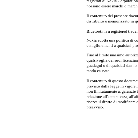
registrati di Nokia Corporation
possono essere marchi o marchi r
Il contenuto del presente docume
distribuito o memorizzato in qu
Bluetooth is a registered trade
Nokia adotta una politica di co
e miglioramenti a qualsiasi pr
Fino al limite massimo autoriz
qualsivoglia dei suoi licenziant
guadagni o di qualsiasi danno 
modo causato.
Il contenuto di questo documen
previsto dalla legge in vigore, 
non limitatamente a, garanzie i
relazione all'accuratezza, all'
riserva il diritto di modificar
preavviso.