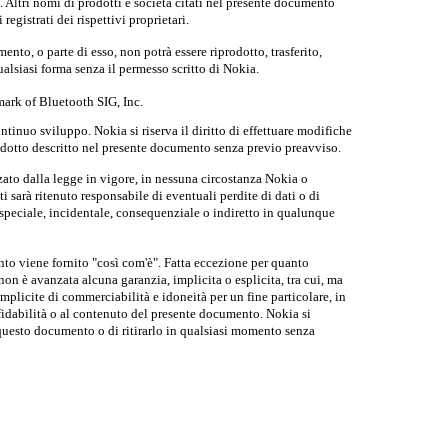
. Altri nomi di prodotti e società citati nel presente documento
egistrati dei rispettivi proprietari.
nto, o parte di esso, non potrà essere riprodotto, trasferito,
alsiasi forma senza il permesso scritto di Nokia.
mark of Bluetooth SIG, Inc.
ntinuo sviluppo. Nokia si riserva il diritto di effettuare modifiche
odotto descritto nel presente documento senza previo preavviso.
zato dalla legge in vigore, in nessuna circostanza Nokia o
i sarà ritenuto responsabile di eventuali perdite di dati o di
speciale, incidentale, consequenziale o indiretto in qualunque
to viene fornito "così com'è". Fatta eccezione per quanto
non è avanzata alcuna garanzia, implicita o esplicita, tra cui, ma
mplicite di commerciabilità e idoneità per un fine particolare, in
affidabilità o al contenuto del presente documento. Nokia si
e questo documento o di ritirarlo in qualsiasi momento senza